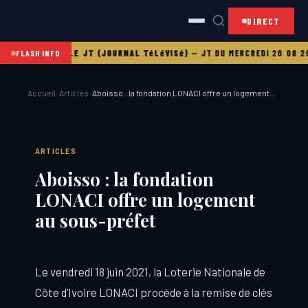
DIRECT
DI 21 08 2025
LE JT (JOURNAL TéLéVISé)
—
JT DU MERCREDI 20 08 202
FLASH INFO
Accueil
›
Articles
›
Aboisso : la fondation LONACI offre un logement…
ARTICLES
Aboisso : la fondation
LONACI offre un logement
au sous-préfet
Le vendredi 18 juin 2021, la Loterie Nationale de
Côte d’Ivoire LONACI procède à la remise de clés