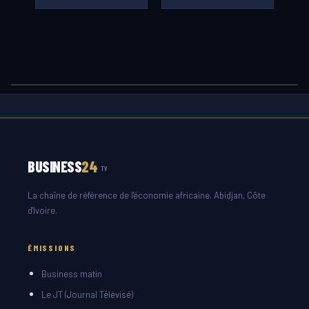
BUSINESS
24
TV
La chaîne de référence de l'économie africaine. Abidjan, Côte
d'Ivoire.
ÉMISSIONS
Business matin
Le JT (Journal Télévisé)