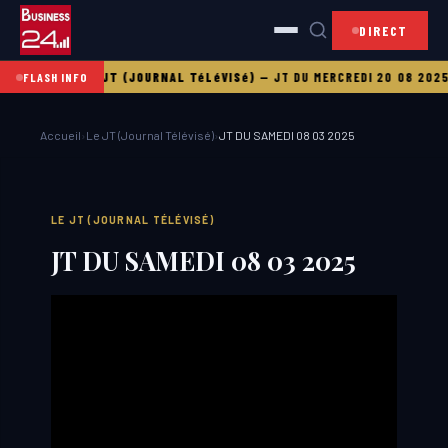
DIRECT
 21 08 2025
LE JT (JOURNAL TéLéVISé)
—
JT DU MERCREDI 20 08 2025
L
FLASH INFO
Accueil
›
Le JT (Journal Télévisé)
›
JT DU SAMEDI 08 03 2025
LE JT (JOURNAL TÉLÉVISÉ)
JT DU SAMEDI 08 03 2025