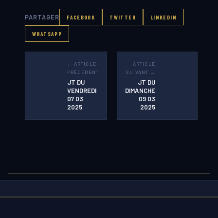
PARTAGER
FACEBOOK
TWITTER
LINKEDIN
WHATSAPP
← ARTICLE
ARTICLE
PRÉCÉDENT
SUIVANT →
JT DU
JT DU
VENDREDI
DIMANCHE
07 03
09 03
2025
2025