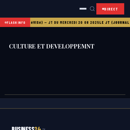
DIRECT
T (JOURNAL TéLéVISé)
—
JT DU MERCREDI 20 08 2025
LE JT (JOURNAL 
FLASH INFO
CULTURE ET DEVELOPPEMNT
BUSINESS
24
TV