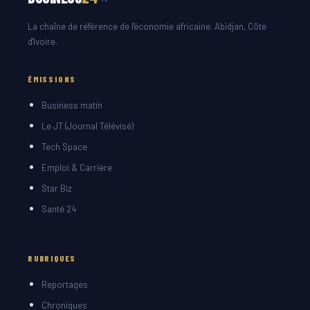
La chaîne de référence de l'économie africaine. Abidjan, Côte
d'Ivoire.
ÉMISSIONS
Business matin
Le JT (Journal Télévisé)
Tech Space
Emploi & Carrière
Star Biz
Santé 24
RUBRIQUES
Reportages
Chroniques