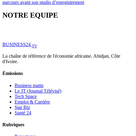
parcours avant son studio d’enregistrement
NOTRE EQUIPE
BUSINESS
24
TV
La chaîne de référence de l'économie africaine. Abidjan, Côte
d'Ivoire.
Émissions
Business matin
Le JT (Journal Télévisé)
Tech Space
Emploi & Carrière
Star Biz
Santé 24
Rubriques