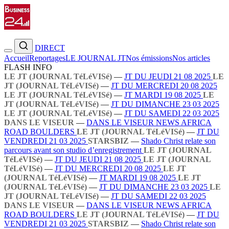
DIRECT
Accueil
Reportages
LE JOURNAL JT
Nos émissions
Nos articles
FLASH INFO
LE JT (JOURNAL TéLéVISé)
—
JT DU JEUDI 21 08 2025
LE
JT (JOURNAL TéLéVISé)
—
JT DU MERCREDI 20 08 2025
LE JT (JOURNAL TéLéVISé)
—
JT MARDI 19 08 2025
LE
JT (JOURNAL TéLéVISé)
—
JT DU DIMANCHE 23 03 2025
LE JT (JOURNAL TéLéVISé)
—
JT DU SAMEDI 22 03 2025
DANS LE VISEUR
—
DANS LE VISEUR NEWS AFRICA
ROAD BOULDERS
LE JT (JOURNAL TéLéVISé)
—
JT DU
VENDREDI 21 03 2025
STARSBIZ
—
Shado Christ relate son
parcours avant son studio d’enregistrement
LE JT (JOURNAL
TéLéVISé)
—
JT DU JEUDI 21 08 2025
LE JT (JOURNAL
TéLéVISé)
—
JT DU MERCREDI 20 08 2025
LE JT
(JOURNAL TéLéVISé)
—
JT MARDI 19 08 2025
LE JT
(JOURNAL TéLéVISé)
—
JT DU DIMANCHE 23 03 2025
LE
JT (JOURNAL TéLéVISé)
—
JT DU SAMEDI 22 03 2025
DANS LE VISEUR
—
DANS LE VISEUR NEWS AFRICA
ROAD BOULDERS
LE JT (JOURNAL TéLéVISé)
—
JT DU
VENDREDI 21 03 2025
STARSBIZ
—
Shado Christ relate son