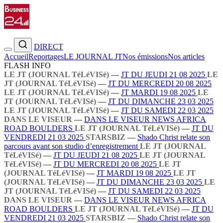
DIRECT
Accueil
Reportages
LE JOURNAL JT
Nos émissions
Nos articles
FLASH INFO
LE JT (JOURNAL TéLéVISé)
—
JT DU JEUDI 21 08 2025
LE
JT (JOURNAL TéLéVISé)
—
JT DU MERCREDI 20 08 2025
LE JT (JOURNAL TéLéVISé)
—
JT MARDI 19 08 2025
LE
JT (JOURNAL TéLéVISé)
—
JT DU DIMANCHE 23 03 2025
LE JT (JOURNAL TéLéVISé)
—
JT DU SAMEDI 22 03 2025
DANS LE VISEUR
—
DANS LE VISEUR NEWS AFRICA
ROAD BOULDERS
LE JT (JOURNAL TéLéVISé)
—
JT DU
VENDREDI 21 03 2025
STARSBIZ
—
Shado Christ relate son
parcours avant son studio d’enregistrement
LE JT (JOURNAL
TéLéVISé)
—
JT DU JEUDI 21 08 2025
LE JT (JOURNAL
TéLéVISé)
—
JT DU MERCREDI 20 08 2025
LE JT
(JOURNAL TéLéVISé)
—
JT MARDI 19 08 2025
LE JT
(JOURNAL TéLéVISé)
—
JT DU DIMANCHE 23 03 2025
LE
JT (JOURNAL TéLéVISé)
—
JT DU SAMEDI 22 03 2025
DANS LE VISEUR
—
DANS LE VISEUR NEWS AFRICA
ROAD BOULDERS
LE JT (JOURNAL TéLéVISé)
—
JT DU
VENDREDI 21 03 2025
STARSBIZ
—
Shado Christ relate son