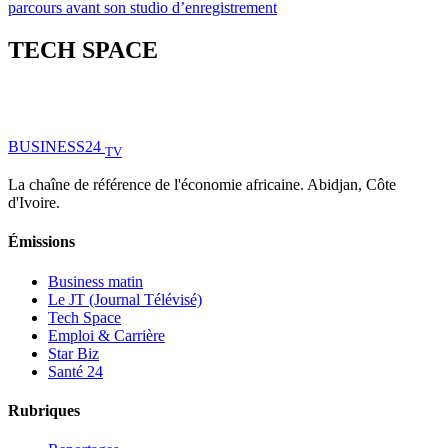
parcours avant son studio d’enregistrement
TECH SPACE
BUSINESS
24
TV
La chaîne de référence de l'économie africaine. Abidjan, Côte
d'Ivoire.
Émissions
Business matin
Le JT (Journal Télévisé)
Tech Space
Emploi & Carrière
Star Biz
Santé 24
Rubriques