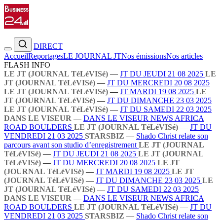
DIRECT
Accueil
Reportages
LE JOURNAL JT
Nos émissions
Nos articles
FLASH INFO
LE JT (JOURNAL TéLéVISé)
—
JT DU JEUDI 21 08 2025
LE
JT (JOURNAL TéLéVISé)
—
JT DU MERCREDI 20 08 2025
LE JT (JOURNAL TéLéVISé)
—
JT MARDI 19 08 2025
LE
JT (JOURNAL TéLéVISé)
—
JT DU DIMANCHE 23 03 2025
LE JT (JOURNAL TéLéVISé)
—
JT DU SAMEDI 22 03 2025
DANS LE VISEUR
—
DANS LE VISEUR NEWS AFRICA
ROAD BOULDERS
LE JT (JOURNAL TéLéVISé)
—
JT DU
VENDREDI 21 03 2025
STARSBIZ
—
Shado Christ relate son
parcours avant son studio d’enregistrement
LE JT (JOURNAL
TéLéVISé)
—
JT DU JEUDI 21 08 2025
LE JT (JOURNAL
TéLéVISé)
—
JT DU MERCREDI 20 08 2025
LE JT
(JOURNAL TéLéVISé)
—
JT MARDI 19 08 2025
LE JT
(JOURNAL TéLéVISé)
—
JT DU DIMANCHE 23 03 2025
LE
JT (JOURNAL TéLéVISé)
—
JT DU SAMEDI 22 03 2025
DANS LE VISEUR
—
DANS LE VISEUR NEWS AFRICA
ROAD BOULDERS
LE JT (JOURNAL TéLéVISé)
—
JT DU
VENDREDI 21 03 2025
STARSBIZ
—
Shado Christ relate son