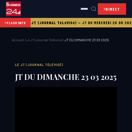
DIRECT
 21 08 2025
LE JT (JOURNAL TéLéVISé)
—
JT DU MERCREDI 20 08 2025
FLASH INFO
Accueil
›
Le JT (Journal Télévisé)
›
JT DU DIMANCHE 23 03 2025
LE JT (JOURNAL TÉLÉVISÉ)
JT DU DIMANCHE 23 03 2025