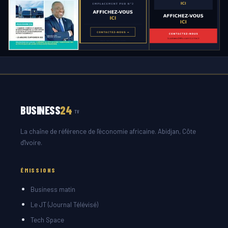
BUSINESS
24
TV
La chaîne de référence de l'économie africaine. Abidjan, Côte
d'Ivoire.
ÉMISSIONS
Business matin
Le JT (Journal Télévisé)
Tech Space