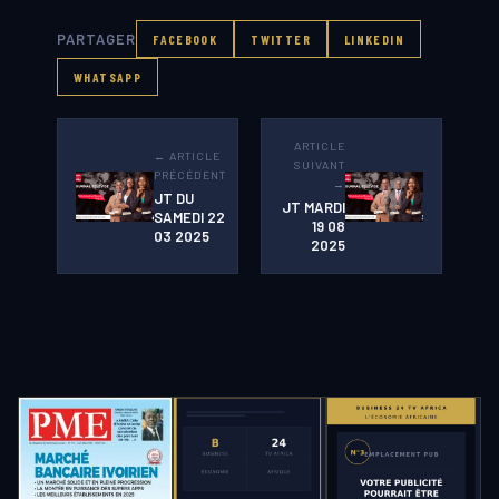
PARTAGER
FACEBOOK
TWITTER
LINKEDIN
WHATSAPP
ARTICLE
← ARTICLE
SUIVANT
PRÉCÉDENT
→
JT DU
JT MARDI
SAMEDI 22
19 08
03 2025
2025