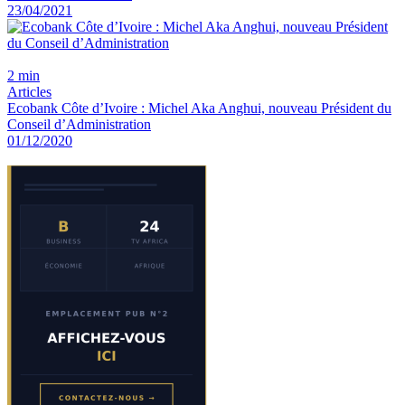
23/04/2021
2 min
Articles
Ecobank Côte d’Ivoire : Michel Aka Anghui, nouveau Président du
Conseil d’Administration
01/12/2020