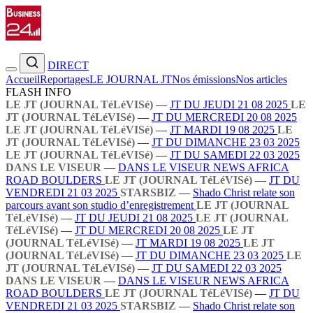
DIRECT
Accueil
Reportages
LE JOURNAL JT
Nos émissions
Nos articles
FLASH INFO
LE JT (JOURNAL TéLéVISé)
—
JT DU JEUDI 21 08 2025
LE
JT (JOURNAL TéLéVISé)
—
JT DU MERCREDI 20 08 2025
LE JT (JOURNAL TéLéVISé)
—
JT MARDI 19 08 2025
LE
JT (JOURNAL TéLéVISé)
—
JT DU DIMANCHE 23 03 2025
LE JT (JOURNAL TéLéVISé)
—
JT DU SAMEDI 22 03 2025
DANS LE VISEUR
—
DANS LE VISEUR NEWS AFRICA
ROAD BOULDERS
LE JT (JOURNAL TéLéVISé)
—
JT DU
VENDREDI 21 03 2025
STARSBIZ
—
Shado Christ relate son
parcours avant son studio d’enregistrement
LE JT (JOURNAL
TéLéVISé)
—
JT DU JEUDI 21 08 2025
LE JT (JOURNAL
TéLéVISé)
—
JT DU MERCREDI 20 08 2025
LE JT
(JOURNAL TéLéVISé)
—
JT MARDI 19 08 2025
LE JT
(JOURNAL TéLéVISé)
—
JT DU DIMANCHE 23 03 2025
LE
JT (JOURNAL TéLéVISé)
—
JT DU SAMEDI 22 03 2025
DANS LE VISEUR
—
DANS LE VISEUR NEWS AFRICA
ROAD BOULDERS
LE JT (JOURNAL TéLéVISé)
—
JT DU
VENDREDI 21 03 2025
STARSBIZ
—
Shado Christ relate son