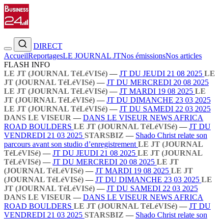
DIRECT
Accueil
Reportages
LE JOURNAL JT
Nos émissions
Nos articles
FLASH INFO
LE JT (JOURNAL TéLéVISé)
—
JT DU JEUDI 21 08 2025
LE
JT (JOURNAL TéLéVISé)
—
JT DU MERCREDI 20 08 2025
LE JT (JOURNAL TéLéVISé)
—
JT MARDI 19 08 2025
LE
JT (JOURNAL TéLéVISé)
—
JT DU DIMANCHE 23 03 2025
LE JT (JOURNAL TéLéVISé)
—
JT DU SAMEDI 22 03 2025
DANS LE VISEUR
—
DANS LE VISEUR NEWS AFRICA
ROAD BOULDERS
LE JT (JOURNAL TéLéVISé)
—
JT DU
VENDREDI 21 03 2025
STARSBIZ
—
Shado Christ relate son
parcours avant son studio d’enregistrement
LE JT (JOURNAL
TéLéVISé)
—
JT DU JEUDI 21 08 2025
LE JT (JOURNAL
TéLéVISé)
—
JT DU MERCREDI 20 08 2025
LE JT
(JOURNAL TéLéVISé)
—
JT MARDI 19 08 2025
LE JT
(JOURNAL TéLéVISé)
—
JT DU DIMANCHE 23 03 2025
LE
JT (JOURNAL TéLéVISé)
—
JT DU SAMEDI 22 03 2025
DANS LE VISEUR
—
DANS LE VISEUR NEWS AFRICA
ROAD BOULDERS
LE JT (JOURNAL TéLéVISé)
—
JT DU
VENDREDI 21 03 2025
STARSBIZ
—
Shado Christ relate son