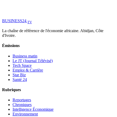
BUSINESS
24
TV
La chaîne de référence de l'économie africaine. Abidjan, Côte
d'Ivoire.
Émissions
Business matin
Le JT (Journal Télévisé)
Tech Space
Emploi & Carrière
Star Biz
Santé 24
Rubriques
Reportages
Chroniques
Intelligence Économique
Environnement