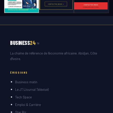
BUSINESS
24
TV
La chaîne de référence de l'économie africaine. Abidjan, Côte
d'Ivoire.
ÉMISSIONS
Business matin
Le JT (Journal Télévisé)
Tech Space
Emploi & Carrière
Star Biz