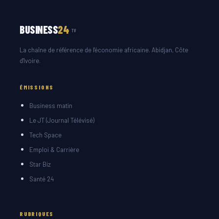
BUSINESS
24
TV
La chaîne de référence de l'économie africaine. Abidjan, Côte
d'Ivoire.
ÉMISSIONS
Business matin
Le JT (Journal Télévisé)
Tech Space
Emploi & Carrière
Star Biz
Santé 24
RUBRIQUES