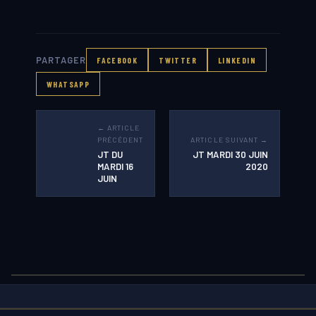
PARTAGER
FACEBOOK
TWITTER
LINKEDIN
WHATSAPP
← ARTICLE
PRÉCÉDENT
ARTICLE SUIVANT →
JT DU
JT MARDI 30 JUIN
MARDI 16
2020
JUIN