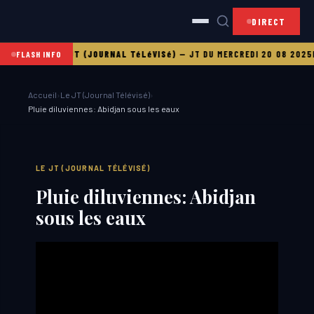
DIRECT
 21 08 2025
LE JT (JOURNAL TéLéVISé)
—
JT DU MERCREDI 20 08 2025
L
FLASH INFO
Accueil
›
Le JT (Journal Télévisé)
›
Pluie diluviennes: Abidjan sous les eaux
LE JT (JOURNAL TÉLÉVISÉ)
Pluie diluviennes: Abidjan
sous les eaux