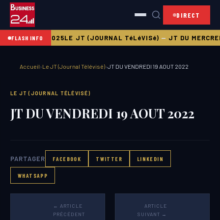
DIRECT
JEUDI 21 08 2025
LE JT (JOURNAL TéLéVISé)
—
JT DU MERCREDI
FLASH INFO
Accueil
›
Le JT (Journal Télévisé)
›
JT DU VENDREDI 19 AOUT 2022
LE JT (JOURNAL TÉLÉVISÉ)
JT DU VENDREDI 19 AOUT 2022
PARTAGER
FACEBOOK
TWITTER
LINKEDIN
WHATSAPP
← ARTICLE
ARTICLE
PRÉCÉDENT
SUIVANT →