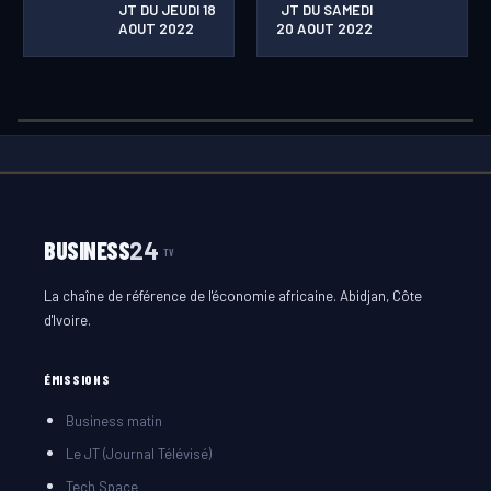
JT DU JEUDI 18
JT DU SAMEDI
AOUT 2022
20 AOUT 2022
BUSINESS
24
TV
La chaîne de référence de l'économie africaine. Abidjan, Côte
d'Ivoire.
ÉMISSIONS
Business matin
Le JT (Journal Télévisé)
Tech Space