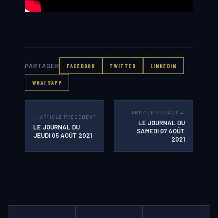
PARTAGER
FACEBOOK
TWITTER
LINKEDIN
WHATSAPP
ARTICLE SUIVANT →
← ARTICLE PRÉCÉDENT
LE JOURNAL DU
LE JOURNAL DU
SAMEDI 07 AOÛT
JEUDI 05 AOÛT 2021
2021