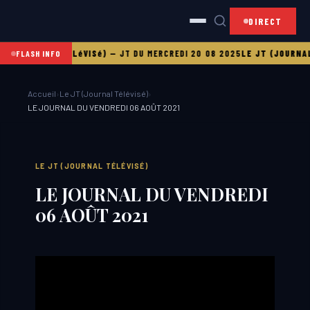
DIRECT
T (JOURNAL TéLéVISé)
—
JT DU MERCREDI 20 08 2025
LE JT (JOURNAL 
FLASH INFO
Accueil
›
Le JT (Journal Télévisé)
›
LE JOURNAL DU VENDREDI 06 AOÛT 2021
LE JT (JOURNAL TÉLÉVISÉ)
LE JOURNAL DU VENDREDI
06 AOÛT 2021