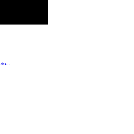
e des…
.