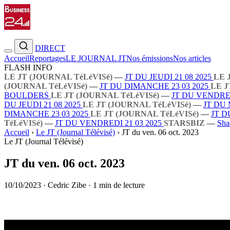
DIRECT
Accueil
Reportages
LE JOURNAL JT
Nos émissions
Nos articles
FLASH INFO
LE JT (JOURNAL TéLéVISé)
—
JT DU JEUDI 21 08 2025
LE 
(JOURNAL TéLéVISé)
—
JT DU DIMANCHE 23 03 2025
LE J
BOULDERS
LE JT (JOURNAL TéLéVISé)
—
JT DU VENDRED
DU JEUDI 21 08 2025
LE JT (JOURNAL TéLéVISé)
—
JT DU 
DIMANCHE 23 03 2025
LE JT (JOURNAL TéLéVISé)
—
JT D
TéLéVISé)
—
JT DU VENDREDI 21 03 2025
STARSBIZ
—
Sha
Accueil
›
Le JT (Journal Télévisé)
›
JT du ven. 06 oct. 2023
Le JT (Journal Télévisé)
JT du ven. 06 oct. 2023
10/10/2023
·
Cedric Zibe
·
1 min de lecture