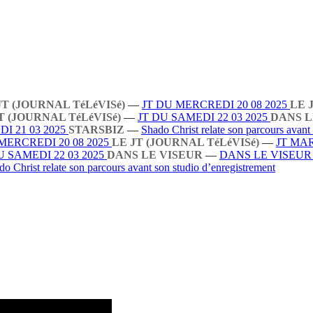
JT (JOURNAL TéLéVISé)
—
JT DU MERCREDI 20 08 2025
LE 
T (JOURNAL TéLéVISé)
—
JT DU SAMEDI 22 03 2025
DANS L
I 21 03 2025
STARSBIZ
—
Shado Christ relate son parcours avant
MERCREDI 20 08 2025
LE JT (JOURNAL TéLéVISé)
—
JT MAR
U SAMEDI 22 03 2025
DANS LE VISEUR
—
DANS LE VISEU
do Christ relate son parcours avant son studio d’enregistrement