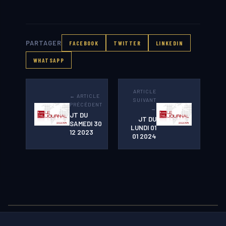
PARTAGER
FACEBOOK
TWITTER
LINKEDIN
WHATSAPP
ARTICLE
← ARTICLE
SUIVANT
PRÉCÉDENT
→
JT DU
JT DU
SAMEDI 30
LUNDI 01
12 2023
01 2024