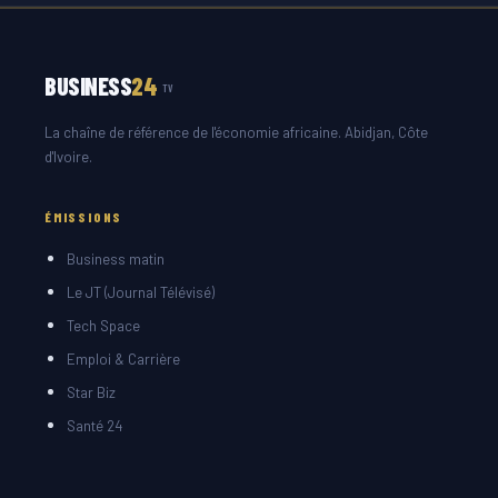
BUSINESS
24
TV
La chaîne de référence de l'économie africaine. Abidjan, Côte
d'Ivoire.
ÉMISSIONS
Business matin
Le JT (Journal Télévisé)
Tech Space
Emploi & Carrière
Star Biz
Santé 24