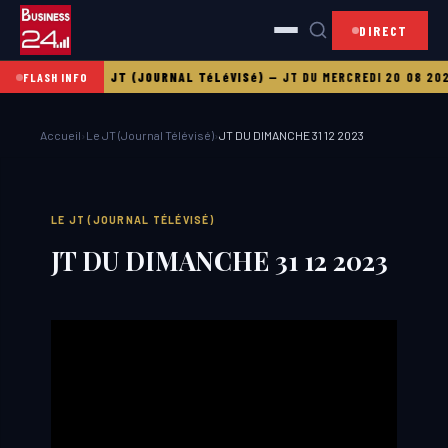
DIRECT
I 21 08 2025
LE JT (JOURNAL TéLéVISé)
—
JT DU MERCREDI 20 08 2025
FLASH INFO
Accueil
›
Le JT (Journal Télévisé)
›
JT DU DIMANCHE 31 12 2023
LE JT (JOURNAL TÉLÉVISÉ)
JT DU DIMANCHE 31 12 2023