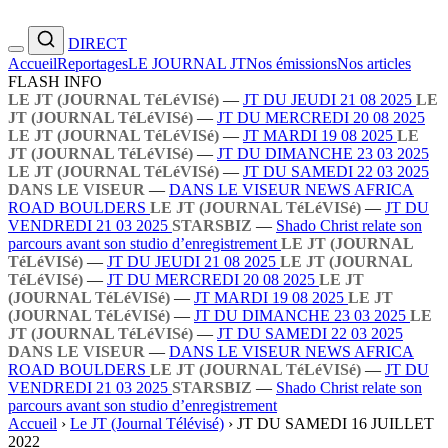
DIRECT
Accueil
Reportages
LE JOURNAL JT
Nos émissions
Nos articles
FLASH INFO
LE JT (JOURNAL TéLéVISé)
—
JT DU JEUDI 21 08 2025
LE
JT (JOURNAL TéLéVISé)
—
JT DU MERCREDI 20 08 2025
LE JT (JOURNAL TéLéVISé)
—
JT MARDI 19 08 2025
LE
JT (JOURNAL TéLéVISé)
—
JT DU DIMANCHE 23 03 2025
LE JT (JOURNAL TéLéVISé)
—
JT DU SAMEDI 22 03 2025
DANS LE VISEUR
—
DANS LE VISEUR NEWS AFRICA
ROAD BOULDERS
LE JT (JOURNAL TéLéVISé)
—
JT DU
VENDREDI 21 03 2025
STARSBIZ
—
Shado Christ relate son
parcours avant son studio d’enregistrement
LE JT (JOURNAL
TéLéVISé)
—
JT DU JEUDI 21 08 2025
LE JT (JOURNAL
TéLéVISé)
—
JT DU MERCREDI 20 08 2025
LE JT
(JOURNAL TéLéVISé)
—
JT MARDI 19 08 2025
LE JT
(JOURNAL TéLéVISé)
—
JT DU DIMANCHE 23 03 2025
LE
JT (JOURNAL TéLéVISé)
—
JT DU SAMEDI 22 03 2025
DANS LE VISEUR
—
DANS LE VISEUR NEWS AFRICA
ROAD BOULDERS
LE JT (JOURNAL TéLéVISé)
—
JT DU
VENDREDI 21 03 2025
STARSBIZ
—
Shado Christ relate son
parcours avant son studio d’enregistrement
Accueil
›
Le JT (Journal Télévisé)
›
JT DU SAMEDI 16 JUILLET
2022