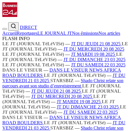
DIRECT
Accueil
Reportages
LE JOURNAL JT
Nos émissions
Nos articles
FLASH INFO
LE JT (JOURNAL TéLéVISé)
—
JT DU JEUDI 21 08 2025
LE
JT (JOURNAL TéLéVISé)
—
JT DU MERCREDI 20 08 2025
LE JT (JOURNAL TéLéVISé)
—
JT MARDI 19 08 2025
LE
JT (JOURNAL TéLéVISé)
—
JT DU DIMANCHE 23 03 2025
LE JT (JOURNAL TéLéVISé)
—
JT DU SAMEDI 22 03 2025
DANS LE VISEUR
—
DANS LE VISEUR NEWS AFRICA
ROAD BOULDERS
LE JT (JOURNAL TéLéVISé)
—
JT DU
VENDREDI 21 03 2025
STARSBIZ
—
Shado Christ relate son
parcours avant son studio d’enregistrement
LE JT (JOURNAL
TéLéVISé)
—
JT DU JEUDI 21 08 2025
LE JT (JOURNAL
TéLéVISé)
—
JT DU MERCREDI 20 08 2025
LE JT
(JOURNAL TéLéVISé)
—
JT MARDI 19 08 2025
LE JT
(JOURNAL TéLéVISé)
—
JT DU DIMANCHE 23 03 2025
LE
JT (JOURNAL TéLéVISé)
—
JT DU SAMEDI 22 03 2025
DANS LE VISEUR
—
DANS LE VISEUR NEWS AFRICA
ROAD BOULDERS
LE JT (JOURNAL TéLéVISé)
—
JT DU
VENDREDI 21 03 2025
STARSBIZ
—
Shado Christ relate son