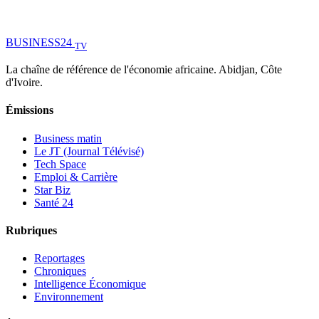
BUSINESS
24
TV
La chaîne de référence de l'économie africaine. Abidjan, Côte
d'Ivoire.
Émissions
Business matin
Le JT (Journal Télévisé)
Tech Space
Emploi & Carrière
Star Biz
Santé 24
Rubriques
Reportages
Chroniques
Intelligence Économique
Environnement