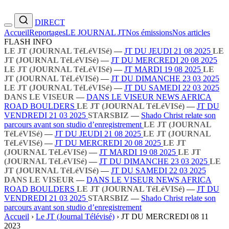
DIRECT
Accueil
Reportages
LE JOURNAL JT
Nos émissions
Nos articles
FLASH INFO
LE JT (JOURNAL TéLéVISé)
—
JT DU JEUDI 21 08 2025
LE
JT (JOURNAL TéLéVISé)
—
JT DU MERCREDI 20 08 2025
LE JT (JOURNAL TéLéVISé)
—
JT MARDI 19 08 2025
LE
JT (JOURNAL TéLéVISé)
—
JT DU DIMANCHE 23 03 2025
LE JT (JOURNAL TéLéVISé)
—
JT DU SAMEDI 22 03 2025
DANS LE VISEUR
—
DANS LE VISEUR NEWS AFRICA
ROAD BOULDERS
LE JT (JOURNAL TéLéVISé)
—
JT DU
VENDREDI 21 03 2025
STARSBIZ
—
Shado Christ relate son
parcours avant son studio d’enregistrement
LE JT (JOURNAL
TéLéVISé)
—
JT DU JEUDI 21 08 2025
LE JT (JOURNAL
TéLéVISé)
—
JT DU MERCREDI 20 08 2025
LE JT
(JOURNAL TéLéVISé)
—
JT MARDI 19 08 2025
LE JT
(JOURNAL TéLéVISé)
—
JT DU DIMANCHE 23 03 2025
LE
JT (JOURNAL TéLéVISé)
—
JT DU SAMEDI 22 03 2025
DANS LE VISEUR
—
DANS LE VISEUR NEWS AFRICA
ROAD BOULDERS
LE JT (JOURNAL TéLéVISé)
—
JT DU
VENDREDI 21 03 2025
STARSBIZ
—
Shado Christ relate son
parcours avant son studio d’enregistrement
Accueil
›
Le JT (Journal Télévisé)
›
JT DU MERCREDI 08 11
2023