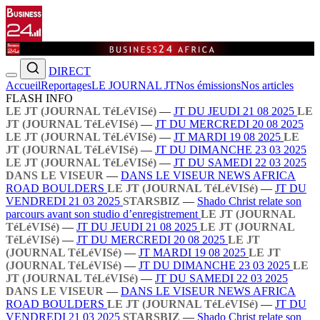
DIRECT
Accueil
Reportages
LE JOURNAL JT
Nos émissions
Nos articles
FLASH INFO
LE JT (JOURNAL TéLéVISé)
—
JT DU JEUDI 21 08 2025
LE
JT (JOURNAL TéLéVISé)
—
JT DU MERCREDI 20 08 2025
LE JT (JOURNAL TéLéVISé)
—
JT MARDI 19 08 2025
LE
JT (JOURNAL TéLéVISé)
—
JT DU DIMANCHE 23 03 2025
LE JT (JOURNAL TéLéVISé)
—
JT DU SAMEDI 22 03 2025
DANS LE VISEUR
—
DANS LE VISEUR NEWS AFRICA
ROAD BOULDERS
LE JT (JOURNAL TéLéVISé)
—
JT DU
VENDREDI 21 03 2025
STARSBIZ
—
Shado Christ relate son
parcours avant son studio d’enregistrement
LE JT (JOURNAL
TéLéVISé)
—
JT DU JEUDI 21 08 2025
LE JT (JOURNAL
TéLéVISé)
—
JT DU MERCREDI 20 08 2025
LE JT
(JOURNAL TéLéVISé)
—
JT MARDI 19 08 2025
LE JT
(JOURNAL TéLéVISé)
—
JT DU DIMANCHE 23 03 2025
LE
JT (JOURNAL TéLéVISé)
—
JT DU SAMEDI 22 03 2025
DANS LE VISEUR
—
DANS LE VISEUR NEWS AFRICA
ROAD BOULDERS
LE JT (JOURNAL TéLéVISé)
—
JT DU
VENDREDI 21 03 2025
STARSBIZ
—
Shado Christ relate son