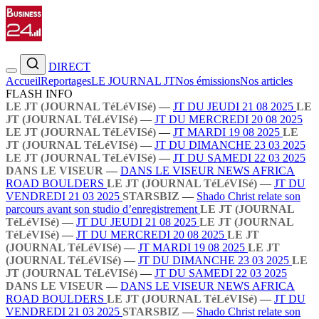
DIRECT
Accueil
Reportages
LE JOURNAL JT
Nos émissions
Nos articles
FLASH INFO
LE JT (JOURNAL TéLéVISé)
—
JT DU JEUDI 21 08 2025
LE
JT (JOURNAL TéLéVISé)
—
JT DU MERCREDI 20 08 2025
LE JT (JOURNAL TéLéVISé)
—
JT MARDI 19 08 2025
LE
JT (JOURNAL TéLéVISé)
—
JT DU DIMANCHE 23 03 2025
LE JT (JOURNAL TéLéVISé)
—
JT DU SAMEDI 22 03 2025
DANS LE VISEUR
—
DANS LE VISEUR NEWS AFRICA
ROAD BOULDERS
LE JT (JOURNAL TéLéVISé)
—
JT DU
VENDREDI 21 03 2025
STARSBIZ
—
Shado Christ relate son
parcours avant son studio d’enregistrement
LE JT (JOURNAL
TéLéVISé)
—
JT DU JEUDI 21 08 2025
LE JT (JOURNAL
TéLéVISé)
—
JT DU MERCREDI 20 08 2025
LE JT
(JOURNAL TéLéVISé)
—
JT MARDI 19 08 2025
LE JT
(JOURNAL TéLéVISé)
—
JT DU DIMANCHE 23 03 2025
LE
JT (JOURNAL TéLéVISé)
—
JT DU SAMEDI 22 03 2025
DANS LE VISEUR
—
DANS LE VISEUR NEWS AFRICA
ROAD BOULDERS
LE JT (JOURNAL TéLéVISé)
—
JT DU
VENDREDI 21 03 2025
STARSBIZ
—
Shado Christ relate son