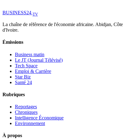
BUSINESS
24
TV
La chaîne de référence de l'économie africaine. Abidjan, Côte
d'Ivoire.
Émissions
Business matin
Le JT (Journal Télévisé)
Tech Space
Emploi & Carrière
Star Biz
Santé 24
Rubriques
Reportages
Chroniques
Intelligence Économique
Environnement
À propos