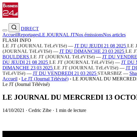
DIRECT
Accueil
Reportages
LE JOURNAL JT
Nos émissions
Nos articles
FLASH INFO
LE JT (JOURNAL TéLéVISé)
—
JT DU JEUDI 21 08 2025
LE 
(JOURNAL TéLéVISé)
—
JT DU DIMANCHE 23 03 2025
LE J
BOULDERS
LE JT (JOURNAL TéLéVISé)
—
JT DU VENDRED
DU JEUDI 21 08 2025
LE JT (JOURNAL TéLéVISé)
—
JT DU 
DIMANCHE 23 03 2025
LE JT (JOURNAL TéLéVISé)
—
JT D
TéLéVISé)
—
JT DU VENDREDI 21 03 2025
STARSBIZ
—
Sha
Accueil
›
Le JT (Journal Télévisé)
›
LE JOURNAL DU MERCREDI
Le JT (Journal Télévisé)
LE JOURNAL DU MERCREDI 13 OCTO
14/10/2021
·
Cedric Zibe
·
1 min de lecture