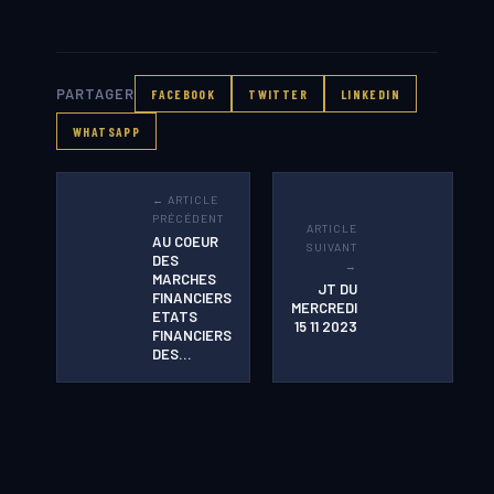
PARTAGER
FACEBOOK
TWITTER
LINKEDIN
WHATSAPP
← ARTICLE
PRÉCÉDENT
ARTICLE
AU COEUR
SUIVANT
DES
→
MARCHES
JT DU
FINANCIERS
MERCREDI
ETATS
15 11 2023
FINANCIERS
DES…