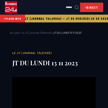
DIRECT
 21 08 2025
LE JT (JOURNAL TéLéVISé)
—
JT DU MERCREDI 20 08 2025
L
FLASH INFO
Accueil
›
Le JT (Journal Télévisé)
›
JT DU LUNDI 13 11 2023
LE JT (JOURNAL TÉLÉVISÉ)
JT DU LUNDI 13 11 2023