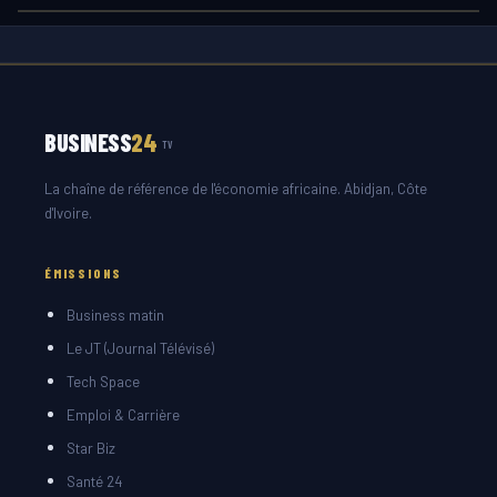
BUSINESS
24
TV
La chaîne de référence de l'économie africaine. Abidjan, Côte
d'Ivoire.
ÉMISSIONS
Business matin
Le JT (Journal Télévisé)
Tech Space
Emploi & Carrière
Star Biz
Santé 24