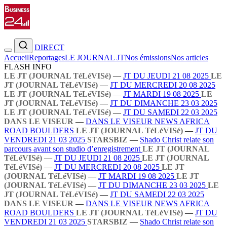
DIRECT
Accueil
Reportages
LE JOURNAL JT
Nos émissions
Nos articles
FLASH INFO
LE JT (JOURNAL TéLéVISé)
—
JT DU JEUDI 21 08 2025
LE
JT (JOURNAL TéLéVISé)
—
JT DU MERCREDI 20 08 2025
LE JT (JOURNAL TéLéVISé)
—
JT MARDI 19 08 2025
LE
JT (JOURNAL TéLéVISé)
—
JT DU DIMANCHE 23 03 2025
LE JT (JOURNAL TéLéVISé)
—
JT DU SAMEDI 22 03 2025
DANS LE VISEUR
—
DANS LE VISEUR NEWS AFRICA
ROAD BOULDERS
LE JT (JOURNAL TéLéVISé)
—
JT DU
VENDREDI 21 03 2025
STARSBIZ
—
Shado Christ relate son
parcours avant son studio d’enregistrement
LE JT (JOURNAL
TéLéVISé)
—
JT DU JEUDI 21 08 2025
LE JT (JOURNAL
TéLéVISé)
—
JT DU MERCREDI 20 08 2025
LE JT
(JOURNAL TéLéVISé)
—
JT MARDI 19 08 2025
LE JT
(JOURNAL TéLéVISé)
—
JT DU DIMANCHE 23 03 2025
LE
JT (JOURNAL TéLéVISé)
—
JT DU SAMEDI 22 03 2025
DANS LE VISEUR
—
DANS LE VISEUR NEWS AFRICA
ROAD BOULDERS
LE JT (JOURNAL TéLéVISé)
—
JT DU
VENDREDI 21 03 2025
STARSBIZ
—
Shado Christ relate son