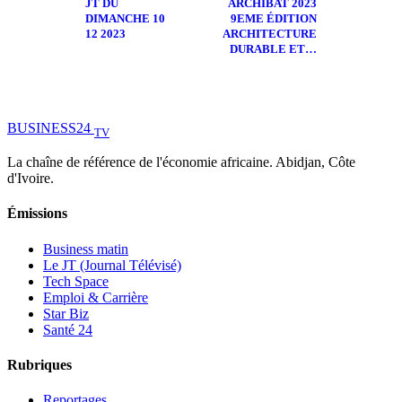
JT DU
ARCHIBAT 2023
DIMANCHE 10
9EME ÉDITION
12 2023
ARCHITECTURE
DURABLE ET…
BUSINESS
24
TV
La chaîne de référence de l'économie africaine. Abidjan, Côte
d'Ivoire.
Émissions
Business matin
Le JT (Journal Télévisé)
Tech Space
Emploi & Carrière
Star Biz
Santé 24
Rubriques
Reportages