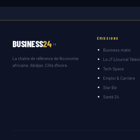
ÉMISSIONS
BUSINESS
24
TV
Business matin
La chaîne de référence de l'économie
Le JT (Journal Télévi
africaine. Abidjan, Côte d'Ivoire.
Tech Space
Emploi & Carrière
Star Biz
Santé 24