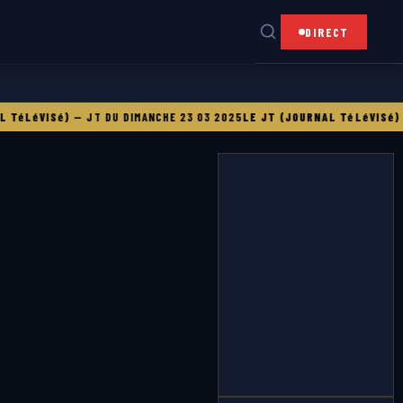
DIRECT
éLéVISé)
—
JT DU DIMANCHE 23 03 2025
LE JT (JOURNAL TéLéVISé)
—
J