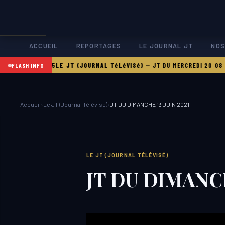
ACCUEIL
REPORTAGES
LE JOURNAL JT
NOS
DI 21 08 2025
LE JT (JOURNAL TéLéVISé)
—
JT DU MERCREDI 20 08 202
FLASH INFO
Accueil
›
Le JT (Journal Télévisé)
›
JT DU DIMANCHE 13 JUIN 2021
LE JT (JOURNAL TÉLÉVISÉ)
JT DU DIMANCH