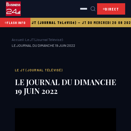
DIRECT
 21 08 2025
LE JT (JOURNAL TéLéVISé)
—
JT DU MERCREDI 20 08 2025
FLASH INFO
Accueil
›
Le JT (Journal Télévisé)
›
LE JOURNAL DU DIMANCHE 19 JUIN 2022
LE JT (JOURNAL TÉLÉVISÉ)
LE JOURNAL DU DIMANCHE
19 JUIN 2022