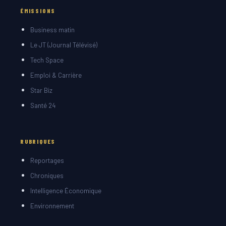
ÉMISSIONS
Business matin
Le JT (Journal Télévisé)
Tech Space
Emploi & Carrière
Star Biz
Santé 24
RUBRIQUES
Reportages
Chroniques
Intelligence Économique
Environnement