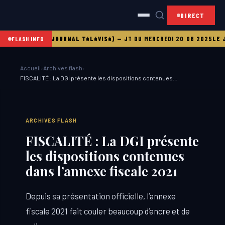
DIRECT
08 2025
LE JT (JOURNAL TéLéVISé)
—
JT DU MERCREDI 20 08 2025
LE JT
FLASH INFO
Accueil
›
Archives flash
›
FISCALITÉ : La DGI présente les dispositions contenues…
ARCHIVES FLASH
FISCALITÉ : La DGI présente
les dispositions contenues
dans l’annexe fiscale 2021
Depuis sa présentation officielle, l’annexe
fiscale 2021 fait couler beaucoup d’encre et de