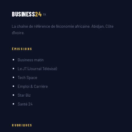
BUSINESS
24
TV
La chaîne de référence de l'économie africaine. Abidjan, Côte
d'Ivoire.
ÉMISSIONS
Business matin
Le JT (Journal Télévisé)
Tech Space
Emploi & Carrière
Star Biz
Santé 24
RUBRIQUES