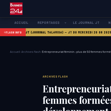
ACCUEIL
REPORTAGES
LE JOURNAL JT
N
21 08 2025
LE JT (JOURNAL TéLéVISé)
—
JT DU MERCREDI 20 08 2025
LE
FLASH INFO
Accueil
›
Archives flash
›
Entrepreneuriat féminin ; plus de 50 femmes form
ARCHIVES FLASH
Entrepreneuriat
femmes formées 