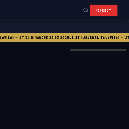
DIRECT
VISé)
—
JT DU DIMANCHE 23 03 2025
LE JT (JOURNAL TéLéVISé)
—
JT D