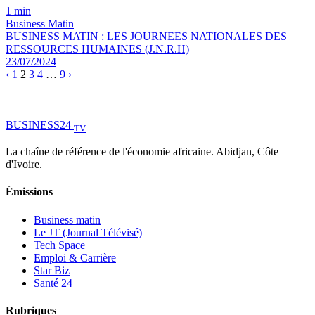
1 min
Business Matin
BUSINESS MATIN : LES JOURNEES NATIONALES DES
RESSOURCES HUMAINES (J.N.R.H)
23/07/2024
‹
1
2
3
4
…
9
›
BUSINESS
24
TV
La chaîne de référence de l'économie africaine. Abidjan, Côte
d'Ivoire.
Émissions
Business matin
Le JT (Journal Télévisé)
Tech Space
Emploi & Carrière
Star Biz
Santé 24
Rubriques