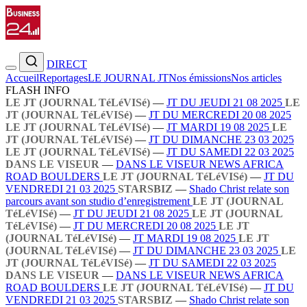
DIRECT
Accueil
Reportages
LE JOURNAL JT
Nos émissions
Nos articles
FLASH INFO
LE JT (JOURNAL TéLéVISé)
—
JT DU JEUDI 21 08 2025
LE
JT (JOURNAL TéLéVISé)
—
JT DU MERCREDI 20 08 2025
LE JT (JOURNAL TéLéVISé)
—
JT MARDI 19 08 2025
LE
JT (JOURNAL TéLéVISé)
—
JT DU DIMANCHE 23 03 2025
LE JT (JOURNAL TéLéVISé)
—
JT DU SAMEDI 22 03 2025
DANS LE VISEUR
—
DANS LE VISEUR NEWS AFRICA
ROAD BOULDERS
LE JT (JOURNAL TéLéVISé)
—
JT DU
VENDREDI 21 03 2025
STARSBIZ
—
Shado Christ relate son
parcours avant son studio d’enregistrement
LE JT (JOURNAL
TéLéVISé)
—
JT DU JEUDI 21 08 2025
LE JT (JOURNAL
TéLéVISé)
—
JT DU MERCREDI 20 08 2025
LE JT
(JOURNAL TéLéVISé)
—
JT MARDI 19 08 2025
LE JT
(JOURNAL TéLéVISé)
—
JT DU DIMANCHE 23 03 2025
LE
JT (JOURNAL TéLéVISé)
—
JT DU SAMEDI 22 03 2025
DANS LE VISEUR
—
DANS LE VISEUR NEWS AFRICA
ROAD BOULDERS
LE JT (JOURNAL TéLéVISé)
—
JT DU
VENDREDI 21 03 2025
STARSBIZ
—
Shado Christ relate son