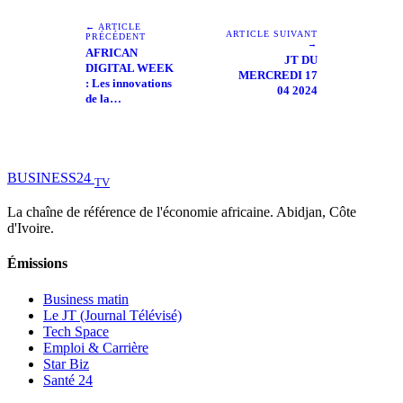
← ARTICLE
ARTICLE SUIVANT
PRÉCÉDENT
→
AFRICAN
JT DU
DIGITAL WEEK
MERCREDI 17
: Les innovations
04 2024
de la…
BUSINESS
24
TV
La chaîne de référence de l'économie africaine. Abidjan, Côte
d'Ivoire.
Émissions
Business matin
Le JT (Journal Télévisé)
Tech Space
Emploi & Carrière
Star Biz
Santé 24