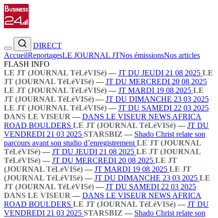
DIRECT
Accueil
Reportages
LE JOURNAL JT
Nos émissions
Nos articles
FLASH INFO
LE JT (JOURNAL TéLéVISé)
—
JT DU JEUDI 21 08 2025
LE
JT (JOURNAL TéLéVISé)
—
JT DU MERCREDI 20 08 2025
LE JT (JOURNAL TéLéVISé)
—
JT MARDI 19 08 2025
LE
JT (JOURNAL TéLéVISé)
—
JT DU DIMANCHE 23 03 2025
LE JT (JOURNAL TéLéVISé)
—
JT DU SAMEDI 22 03 2025
DANS LE VISEUR
—
DANS LE VISEUR NEWS AFRICA
ROAD BOULDERS
LE JT (JOURNAL TéLéVISé)
—
JT DU
VENDREDI 21 03 2025
STARSBIZ
—
Shado Christ relate son
parcours avant son studio d’enregistrement
LE JT (JOURNAL
TéLéVISé)
—
JT DU JEUDI 21 08 2025
LE JT (JOURNAL
TéLéVISé)
—
JT DU MERCREDI 20 08 2025
LE JT
(JOURNAL TéLéVISé)
—
JT MARDI 19 08 2025
LE JT
(JOURNAL TéLéVISé)
—
JT DU DIMANCHE 23 03 2025
LE
JT (JOURNAL TéLéVISé)
—
JT DU SAMEDI 22 03 2025
DANS LE VISEUR
—
DANS LE VISEUR NEWS AFRICA
ROAD BOULDERS
LE JT (JOURNAL TéLéVISé)
—
JT DU
VENDREDI 21 03 2025
STARSBIZ
—
Shado Christ relate son