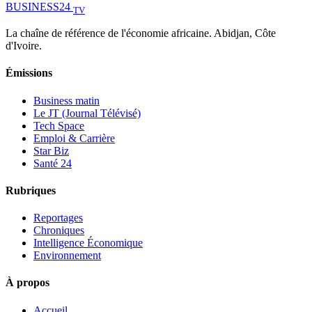
BUSINESS
24
TV
La chaîne de référence de l'économie africaine. Abidjan, Côte
d'Ivoire.
Émissions
Business matin
Le JT (Journal Télévisé)
Tech Space
Emploi & Carrière
Star Biz
Santé 24
Rubriques
Reportages
Chroniques
Intelligence Économique
Environnement
À propos
Accueil