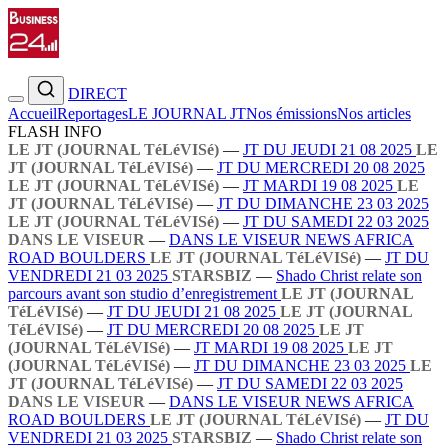
DIRECT
Accueil
Reportages
LE JOURNAL JT
Nos émissions
Nos articles
FLASH INFO
LE JT (JOURNAL TéLéVISé)
—
JT DU JEUDI 21 08 2025
LE
JT (JOURNAL TéLéVISé)
—
JT DU MERCREDI 20 08 2025
LE JT (JOURNAL TéLéVISé)
—
JT MARDI 19 08 2025
LE
JT (JOURNAL TéLéVISé)
—
JT DU DIMANCHE 23 03 2025
LE JT (JOURNAL TéLéVISé)
—
JT DU SAMEDI 22 03 2025
DANS LE VISEUR
—
DANS LE VISEUR NEWS AFRICA
ROAD BOULDERS
LE JT (JOURNAL TéLéVISé)
—
JT DU
VENDREDI 21 03 2025
STARSBIZ
—
Shado Christ relate son
parcours avant son studio d’enregistrement
LE JT (JOURNAL
TéLéVISé)
—
JT DU JEUDI 21 08 2025
LE JT (JOURNAL
TéLéVISé)
—
JT DU MERCREDI 20 08 2025
LE JT
(JOURNAL TéLéVISé)
—
JT MARDI 19 08 2025
LE JT
(JOURNAL TéLéVISé)
—
JT DU DIMANCHE 23 03 2025
LE
JT (JOURNAL TéLéVISé)
—
JT DU SAMEDI 22 03 2025
DANS LE VISEUR
—
DANS LE VISEUR NEWS AFRICA
ROAD BOULDERS
LE JT (JOURNAL TéLéVISé)
—
JT DU
VENDREDI 21 03 2025
STARSBIZ
—
Shado Christ relate son