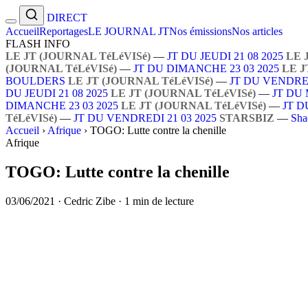
DIRECT
Accueil
Reportages
LE JOURNAL JT
Nos émissions
Nos articles
FLASH INFO
LE JT (JOURNAL TéLéVISé)
—
JT DU JEUDI 21 08 2025
LE 
(JOURNAL TéLéVISé)
—
JT DU DIMANCHE 23 03 2025
LE J
BOULDERS
LE JT (JOURNAL TéLéVISé)
—
JT DU VENDRED
DU JEUDI 21 08 2025
LE JT (JOURNAL TéLéVISé)
—
JT DU 
DIMANCHE 23 03 2025
LE JT (JOURNAL TéLéVISé)
—
JT D
TéLéVISé)
—
JT DU VENDREDI 21 03 2025
STARSBIZ
—
Sha
Accueil
›
Afrique
›
TOGO: Lutte contre la chenille
Afrique
TOGO: Lutte contre la chenille
03/06/2021
·
Cedric Zibe
·
1 min de lecture