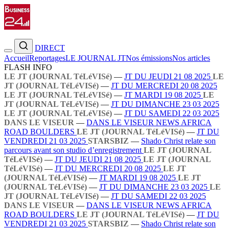
DIRECT
Accueil
Reportages
LE JOURNAL JT
Nos émissions
Nos articles
FLASH INFO
LE JT (JOURNAL TéLéVISé)
—
JT DU JEUDI 21 08 2025
LE
JT (JOURNAL TéLéVISé)
—
JT DU MERCREDI 20 08 2025
LE JT (JOURNAL TéLéVISé)
—
JT MARDI 19 08 2025
LE
JT (JOURNAL TéLéVISé)
—
JT DU DIMANCHE 23 03 2025
LE JT (JOURNAL TéLéVISé)
—
JT DU SAMEDI 22 03 2025
DANS LE VISEUR
—
DANS LE VISEUR NEWS AFRICA
ROAD BOULDERS
LE JT (JOURNAL TéLéVISé)
—
JT DU
VENDREDI 21 03 2025
STARSBIZ
—
Shado Christ relate son
parcours avant son studio d’enregistrement
LE JT (JOURNAL
TéLéVISé)
—
JT DU JEUDI 21 08 2025
LE JT (JOURNAL
TéLéVISé)
—
JT DU MERCREDI 20 08 2025
LE JT
(JOURNAL TéLéVISé)
—
JT MARDI 19 08 2025
LE JT
(JOURNAL TéLéVISé)
—
JT DU DIMANCHE 23 03 2025
LE
JT (JOURNAL TéLéVISé)
—
JT DU SAMEDI 22 03 2025
DANS LE VISEUR
—
DANS LE VISEUR NEWS AFRICA
ROAD BOULDERS
LE JT (JOURNAL TéLéVISé)
—
JT DU
VENDREDI 21 03 2025
STARSBIZ
—
Shado Christ relate son