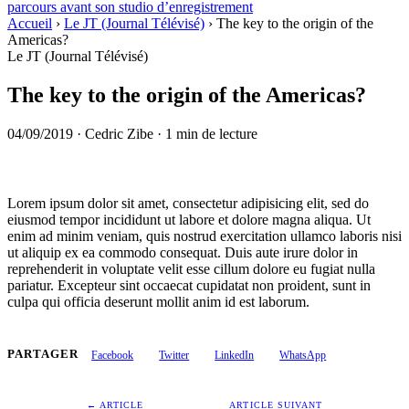
parcours avant son studio d’enregistrement
Accueil
›
Le JT (Journal Télévisé)
›
The key to the origin of the
Americas?
Le JT (Journal Télévisé)
The key to the origin of the Americas?
04/09/2019
·
Cedric Zibe
·
1 min de lecture
Lorem ipsum dolor sit amet, consectetur adipisicing elit, sed do
eiusmod tempor incididunt ut labore et dolore magna aliqua. Ut
enim ad minim veniam, quis nostrud exercitation ullamco laboris nisi
ut aliquip ex ea commodo consequat. Duis aute irure dolor in
reprehenderit in voluptate velit esse cillum dolore eu fugiat nulla
pariatur. Excepteur sint occaecat cupidatat non proident, sunt in
culpa qui officia deserunt mollit anim id est laborum.
PARTAGER
Facebook
Twitter
LinkedIn
WhatsApp
← ARTICLE
ARTICLE SUIVANT