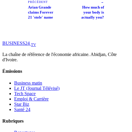
PRÉCÉDENT
→
Arian Grande
How much of
claims Forever
your body is
21 'stole' name
actually you?
BUSINESS
24
TV
La chaîne de référence de l'économie africaine. Abidjan, Côte
d'Ivoire.
Émissions
Business matin
Le JT (Journal Télévisé)
Tech Space
Emploi & Carrière
Star Biz
Santé 24
Rubriques