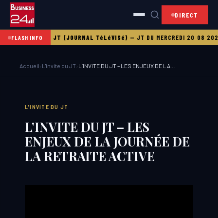
DIRECT
I 21 08 2025
LE JT (JOURNAL TéLéVISé)
—
JT DU MERCREDI 20 08 2025
FLASH INFO
Accueil
›
L'invite du JT
›
L’INVITE DU JT – LES ENJEUX DE LA…
L'INVITE DU JT
L’INVITE DU JT – LES
ENJEUX DE LA JOURNÉE DE
LA RETRAITE ACTIVE