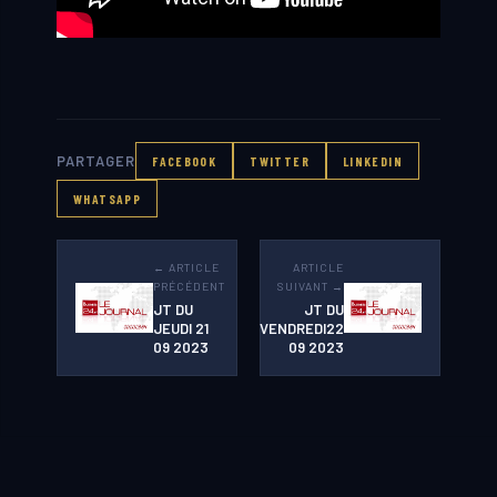
PARTAGER
FACEBOOK
TWITTER
LINKEDIN
WHATSAPP
← ARTICLE
ARTICLE
PRÉCÉDENT
SUIVANT →
JT DU
JT DU
JEUDI 21
VENDREDI22
09 2023
09 2023