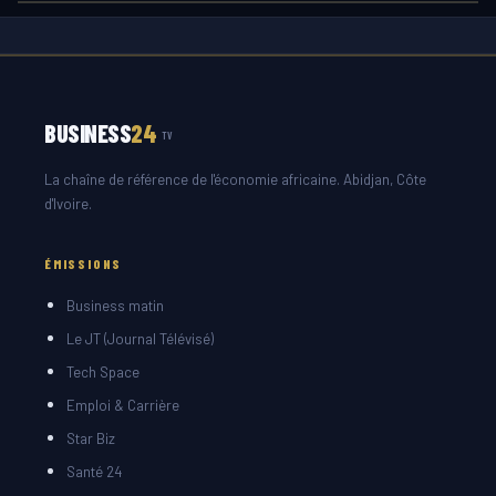
BUSINESS
24
TV
La chaîne de référence de l'économie africaine. Abidjan, Côte
d'Ivoire.
ÉMISSIONS
Business matin
Le JT (Journal Télévisé)
Tech Space
Emploi & Carrière
Star Biz
Santé 24