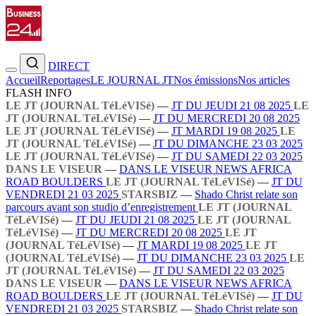
DIRECT
Accueil
Reportages
LE JOURNAL JT
Nos émissions
Nos articles
FLASH INFO
LE JT (JOURNAL TéLéVISé)
—
JT DU JEUDI 21 08 2025
LE
JT (JOURNAL TéLéVISé)
—
JT DU MERCREDI 20 08 2025
LE JT (JOURNAL TéLéVISé)
—
JT MARDI 19 08 2025
LE
JT (JOURNAL TéLéVISé)
—
JT DU DIMANCHE 23 03 2025
LE JT (JOURNAL TéLéVISé)
—
JT DU SAMEDI 22 03 2025
DANS LE VISEUR
—
DANS LE VISEUR NEWS AFRICA
ROAD BOULDERS
LE JT (JOURNAL TéLéVISé)
—
JT DU
VENDREDI 21 03 2025
STARSBIZ
—
Shado Christ relate son
parcours avant son studio d’enregistrement
LE JT (JOURNAL
TéLéVISé)
—
JT DU JEUDI 21 08 2025
LE JT (JOURNAL
TéLéVISé)
—
JT DU MERCREDI 20 08 2025
LE JT
(JOURNAL TéLéVISé)
—
JT MARDI 19 08 2025
LE JT
(JOURNAL TéLéVISé)
—
JT DU DIMANCHE 23 03 2025
LE
JT (JOURNAL TéLéVISé)
—
JT DU SAMEDI 22 03 2025
DANS LE VISEUR
—
DANS LE VISEUR NEWS AFRICA
ROAD BOULDERS
LE JT (JOURNAL TéLéVISé)
—
JT DU
VENDREDI 21 03 2025
STARSBIZ
—
Shado Christ relate son