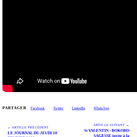
PARTAGER
Facebook
Twitter
LinkedIn
WhatsApp
ARTICLE SUIVANT →
← ARTICLE PRÉCÉDENT
St VALENTIN : BOKORO
LE JOURNAL DU JEUDI 10
SAGESSE invite à la