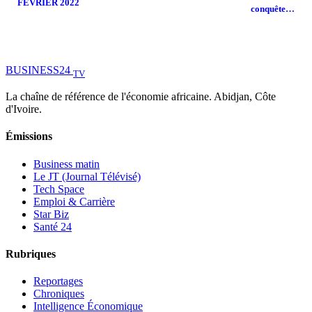
FEVRIER 2022
conquête…
BUSINESS
24
TV
La chaîne de référence de l'économie africaine. Abidjan, Côte
d'Ivoire.
Émissions
Business matin
Le JT (Journal Télévisé)
Tech Space
Emploi & Carrière
Star Biz
Santé 24
Rubriques
Reportages
Chroniques
Intelligence Économique