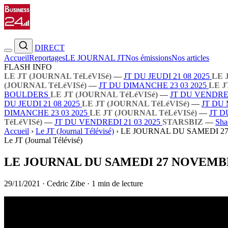
DIRECT
Accueil
Reportages
LE JOURNAL JT
Nos émissions
Nos articles
FLASH INFO
LE JT (JOURNAL TéLéVISé)
—
JT DU JEUDI 21 08 2025
LE 
(JOURNAL TéLéVISé)
—
JT DU DIMANCHE 23 03 2025
LE J
BOULDERS
LE JT (JOURNAL TéLéVISé)
—
JT DU VENDRED
DU JEUDI 21 08 2025
LE JT (JOURNAL TéLéVISé)
—
JT DU 
DIMANCHE 23 03 2025
LE JT (JOURNAL TéLéVISé)
—
JT D
TéLéVISé)
—
JT DU VENDREDI 21 03 2025
STARSBIZ
—
Sha
Accueil
›
Le JT (Journal Télévisé)
›
LE JOURNAL DU SAMEDI 2
Le JT (Journal Télévisé)
LE JOURNAL DU SAMEDI 27 NOVEMBR
29/11/2021
·
Cedric Zibe
·
1 min de lecture