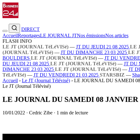
DIRECT
Accueil
Reportages
LE JOURNAL JT
Nos émissions
Nos articles
FLASH INFO
LE JT (JOURNAL TéLéVISé)
—
JT DU JEUDI 21 08 2025
LE 
(JOURNAL TéLéVISé)
—
JT DU DIMANCHE 23 03 2025
LE J
BOULDERS
LE JT (JOURNAL TéLéVISé)
—
JT DU VENDRED
DU JEUDI 21 08 2025
LE JT (JOURNAL TéLéVISé)
—
JT DU 
DIMANCHE 23 03 2025
LE JT (JOURNAL TéLéVISé)
—
JT D
TéLéVISé)
—
JT DU VENDREDI 21 03 2025
STARSBIZ
—
Sha
Accueil
›
Le JT (Journal Télévisé)
›
LE JOURNAL DU SAMEDI 08
Le JT (Journal Télévisé)
LE JOURNAL DU SAMEDI 08 JANVIER 
10/01/2022
·
Cedric Zibe
·
1 min de lecture