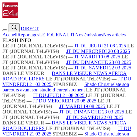
DIRECT
Accueil
Reportages
LE JOURNAL JT
Nos émissions
Nos articles
FLASH INFO
LE JT (JOURNAL TéLéVISé)
—
JT DU JEUDI 21 08 2025
LE
JT (JOURNAL TéLéVISé)
—
JT DU MERCREDI 20 08 2025
LE JT (JOURNAL TéLéVISé)
—
JT MARDI 19 08 2025
LE
JT (JOURNAL TéLéVISé)
—
JT DU DIMANCHE 23 03 2025
LE JT (JOURNAL TéLéVISé)
—
JT DU SAMEDI 22 03 2025
DANS LE VISEUR
—
DANS LE VISEUR NEWS AFRICA
ROAD BOULDERS
LE JT (JOURNAL TéLéVISé)
—
JT DU
VENDREDI 21 03 2025
STARSBIZ
—
Shado Christ relate son
parcours avant son studio d’enregistrement
LE JT (JOURNAL
TéLéVISé)
—
JT DU JEUDI 21 08 2025
LE JT (JOURNAL
TéLéVISé)
—
JT DU MERCREDI 20 08 2025
LE JT
(JOURNAL TéLéVISé)
—
JT MARDI 19 08 2025
LE JT
(JOURNAL TéLéVISé)
—
JT DU DIMANCHE 23 03 2025
LE
JT (JOURNAL TéLéVISé)
—
JT DU SAMEDI 22 03 2025
DANS LE VISEUR
—
DANS LE VISEUR NEWS AFRICA
ROAD BOULDERS
LE JT (JOURNAL TéLéVISé)
—
JT DU
VENDREDI 21 03 2025
STARSBIZ
—
Shado Christ relate son