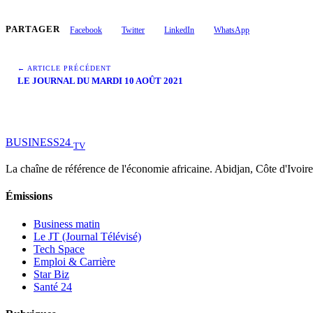
PARTAGER
Facebook
Twitter
LinkedIn
WhatsApp
← ARTICLE PRÉCÉDENT
LE JOURNAL DU MARDI 10 AOÛT 2021
BUSINESS
24
TV
La chaîne de référence de l'économie africaine. Abidjan, Côte d'Ivoire
Émissions
Business matin
Le JT (Journal Télévisé)
Tech Space
Emploi & Carrière
Star Biz
Santé 24