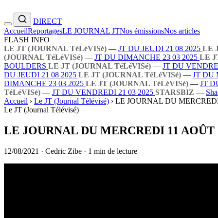
DIRECT
Accueil
Reportages
LE JOURNAL JT
Nos émissions
Nos articles
FLASH INFO
LE JT (JOURNAL TéLéVISé)
—
JT DU JEUDI 21 08 2025
LE 
(JOURNAL TéLéVISé)
—
JT DU DIMANCHE 23 03 2025
LE J
BOULDERS
LE JT (JOURNAL TéLéVISé)
—
JT DU VENDRED
DU JEUDI 21 08 2025
LE JT (JOURNAL TéLéVISé)
—
JT DU 
DIMANCHE 23 03 2025
LE JT (JOURNAL TéLéVISé)
—
JT D
TéLéVISé)
—
JT DU VENDREDI 21 03 2025
STARSBIZ
—
Sha
Accueil
›
Le JT (Journal Télévisé)
›
LE JOURNAL DU MERCREDI 
Le JT (Journal Télévisé)
LE JOURNAL DU MERCREDI 11 AOÛT 
12/08/2021
·
Cedric Zibe
·
1 min de lecture