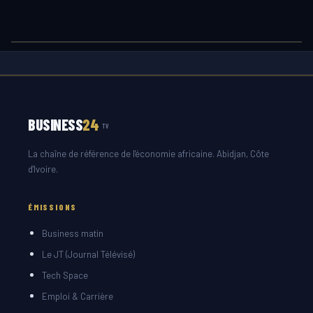
BUSINESS
24
TV
La chaîne de référence de l'économie africaine. Abidjan, Côte
d'Ivoire.
ÉMISSIONS
Business matin
Le JT (Journal Télévisé)
Tech Space
Emploi & Carrière