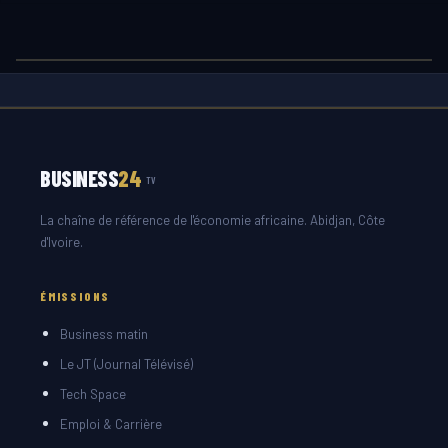
BUSINESS
24
TV
La chaîne de référence de l'économie africaine. Abidjan, Côte
d'Ivoire.
ÉMISSIONS
Business matin
Le JT (Journal Télévisé)
Tech Space
Emploi & Carrière