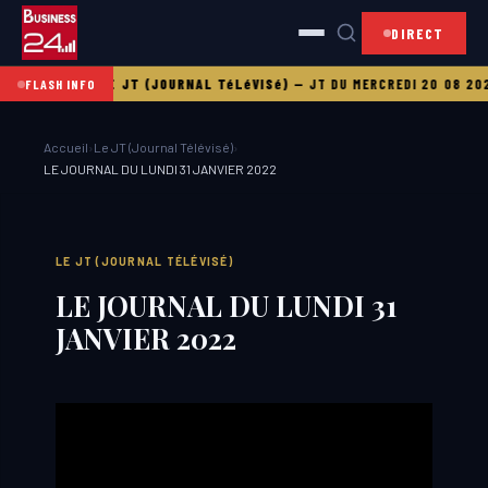
DIRECT
I 21 08 2025
LE JT (JOURNAL TéLéVISé)
—
JT DU MERCREDI 20 08 2025
FLASH INFO
Accueil
›
Le JT (Journal Télévisé)
›
LE JOURNAL DU LUNDI 31 JANVIER 2022
LE JT (JOURNAL TÉLÉVISÉ)
LE JOURNAL DU LUNDI 31
JANVIER 2022