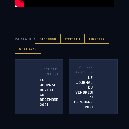
PARTAGER
FACEBOOK
TWITTER
LINKEDIN
WHATSAPP
ARTICLE
← ARTICLE
SUIVANT →
PRÉCÉDENT
LE
LE
JOURNAL
JOURNAL
DU
DU JEUDI
VENDREDI
30
31
DECEMBRE
DECEMBRE
2021
2021