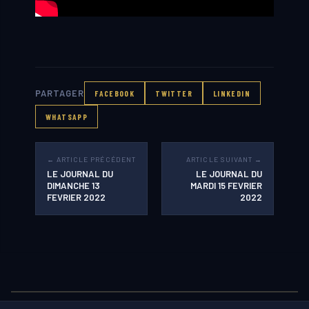
PARTAGER
FACEBOOK
TWITTER
LINKEDIN
WHATSAPP
← ARTICLE PRÉCÉDENT
ARTICLE SUIVANT →
LE JOURNAL DU
LE JOURNAL DU
DIMANCHE 13
MARDI 15 FEVRIER
FEVRIER 2022
2022