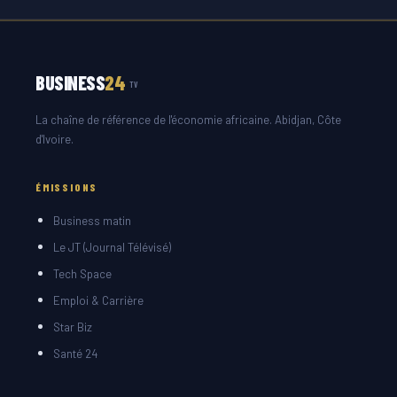
BUSINESS
24
TV
La chaîne de référence de l'économie africaine. Abidjan, Côte
d'Ivoire.
ÉMISSIONS
Business matin
Le JT (Journal Télévisé)
Tech Space
Emploi & Carrière
Star Biz
Santé 24