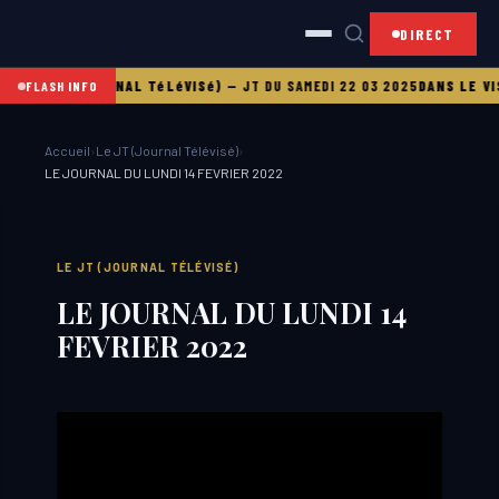
DIRECT
25
LE JT (JOURNAL TéLéVISé)
—
JT DU SAMEDI 22 03 2025
DANS LE VIS
FLASH INFO
Accueil
›
Le JT (Journal Télévisé)
›
LE JOURNAL DU LUNDI 14 FEVRIER 2022
LE JT (JOURNAL TÉLÉVISÉ)
LE JOURNAL DU LUNDI 14
FEVRIER 2022