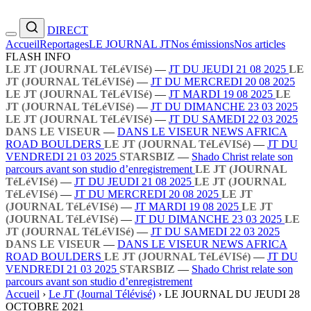
DIRECT
Accueil
Reportages
LE JOURNAL JT
Nos émissions
Nos articles
FLASH INFO
LE JT (JOURNAL TéLéVISé)
—
JT DU JEUDI 21 08 2025
LE
JT (JOURNAL TéLéVISé)
—
JT DU MERCREDI 20 08 2025
LE JT (JOURNAL TéLéVISé)
—
JT MARDI 19 08 2025
LE
JT (JOURNAL TéLéVISé)
—
JT DU DIMANCHE 23 03 2025
LE JT (JOURNAL TéLéVISé)
—
JT DU SAMEDI 22 03 2025
DANS LE VISEUR
—
DANS LE VISEUR NEWS AFRICA
ROAD BOULDERS
LE JT (JOURNAL TéLéVISé)
—
JT DU
VENDREDI 21 03 2025
STARSBIZ
—
Shado Christ relate son
parcours avant son studio d’enregistrement
LE JT (JOURNAL
TéLéVISé)
—
JT DU JEUDI 21 08 2025
LE JT (JOURNAL
TéLéVISé)
—
JT DU MERCREDI 20 08 2025
LE JT
(JOURNAL TéLéVISé)
—
JT MARDI 19 08 2025
LE JT
(JOURNAL TéLéVISé)
—
JT DU DIMANCHE 23 03 2025
LE
JT (JOURNAL TéLéVISé)
—
JT DU SAMEDI 22 03 2025
DANS LE VISEUR
—
DANS LE VISEUR NEWS AFRICA
ROAD BOULDERS
LE JT (JOURNAL TéLéVISé)
—
JT DU
VENDREDI 21 03 2025
STARSBIZ
—
Shado Christ relate son
parcours avant son studio d’enregistrement
Accueil
›
Le JT (Journal Télévisé)
›
LE JOURNAL DU JEUDI 28
OCTOBRE 2021