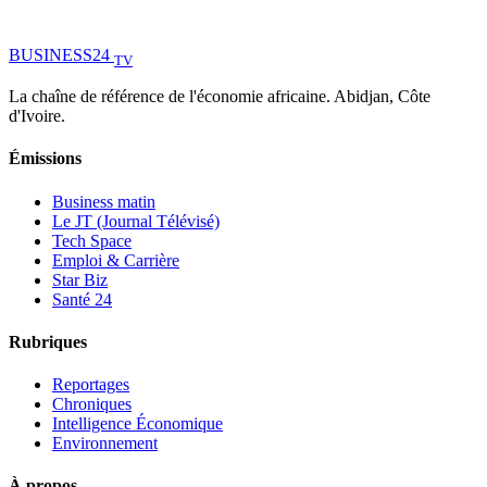
BUSINESS
24
TV
La chaîne de référence de l'économie africaine. Abidjan, Côte
d'Ivoire.
Émissions
Business matin
Le JT (Journal Télévisé)
Tech Space
Emploi & Carrière
Star Biz
Santé 24
Rubriques
Reportages
Chroniques
Intelligence Économique
Environnement
À propos