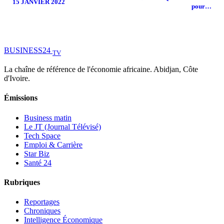
15 JANVIER 2022
pour…
BUSINESS
24
TV
La chaîne de référence de l'économie africaine. Abidjan, Côte
d'Ivoire.
Émissions
Business matin
Le JT (Journal Télévisé)
Tech Space
Emploi & Carrière
Star Biz
Santé 24
Rubriques
Reportages
Chroniques
Intelligence Économique