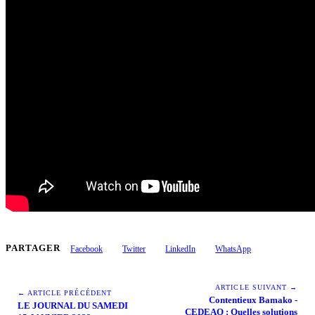
PARTAGER
Facebook
Twitter
LinkedIn
WhatsApp
ARTICLE SUIVANT →
← ARTICLE PRÉCÉDENT
Contentieux Bamako -
LE JOURNAL DU SAMEDI
CEDEAO : Quelles solutions