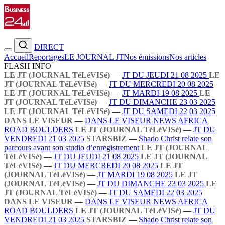
DIRECT
Accueil
Reportages
LE JOURNAL JT
Nos émissions
Nos articles
FLASH INFO
LE JT (JOURNAL TéLéVISé)
—
JT DU JEUDI 21 08 2025
LE
JT (JOURNAL TéLéVISé)
—
JT DU MERCREDI 20 08 2025
LE JT (JOURNAL TéLéVISé)
—
JT MARDI 19 08 2025
LE
JT (JOURNAL TéLéVISé)
—
JT DU DIMANCHE 23 03 2025
LE JT (JOURNAL TéLéVISé)
—
JT DU SAMEDI 22 03 2025
DANS LE VISEUR
—
DANS LE VISEUR NEWS AFRICA
ROAD BOULDERS
LE JT (JOURNAL TéLéVISé)
—
JT DU
VENDREDI 21 03 2025
STARSBIZ
—
Shado Christ relate son
parcours avant son studio d’enregistrement
LE JT (JOURNAL
TéLéVISé)
—
JT DU JEUDI 21 08 2025
LE JT (JOURNAL
TéLéVISé)
—
JT DU MERCREDI 20 08 2025
LE JT
(JOURNAL TéLéVISé)
—
JT MARDI 19 08 2025
LE JT
(JOURNAL TéLéVISé)
—
JT DU DIMANCHE 23 03 2025
LE
JT (JOURNAL TéLéVISé)
—
JT DU SAMEDI 22 03 2025
DANS LE VISEUR
—
DANS LE VISEUR NEWS AFRICA
ROAD BOULDERS
LE JT (JOURNAL TéLéVISé)
—
JT DU
VENDREDI 21 03 2025
STARSBIZ
—
Shado Christ relate son