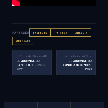
PARTAGER
FACEBOOK
TWITTER
LINKEDIN
WHATSAPP
← ARTICLE PRÉCÉDENT
ARTICLE SUIVANT →
LE JOURNAL DU
LE JOURNAL DU
SAMEDI 11 DECEMBRE
LUNDI 13 DECEMBRE
2021
2021