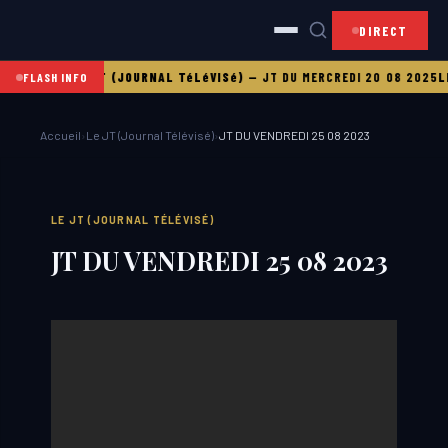
DIRECT
1 08 2025
LE JT (JOURNAL TéLéVISé)
—
JT DU MERCREDI 20 08 2025
LE
FLASH INFO
Accueil
›
Le JT (Journal Télévisé)
›
JT DU VENDREDI 25 08 2023
LE JT (JOURNAL TÉLÉVISÉ)
JT DU VENDREDI 25 08 2023