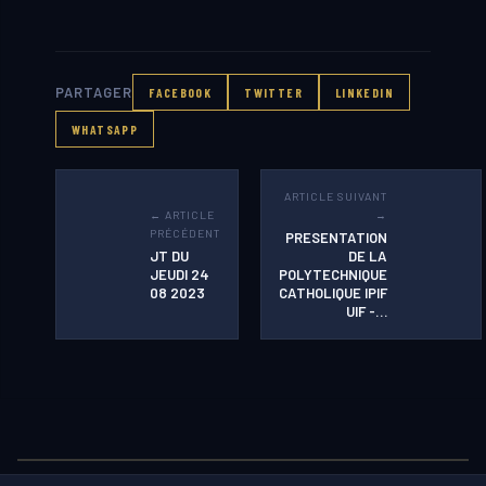
PARTAGER
FACEBOOK
TWITTER
LINKEDIN
WHATSAPP
ARTICLE SUIVANT
← ARTICLE
→
PRÉCÉDENT
PRESENTATION
JT DU
DE LA
JEUDI 24
POLYTECHNIQUE
08 2023
CATHOLIQUE IPIF
UIF -…