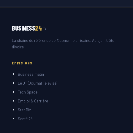
BUSINESS
24
TV
La chaîne de référence de l'économie africaine. Abidjan, Côte
d'Ivoire.
ÉMISSIONS
Business matin
Le JT (Journal Télévisé)
Tech Space
Emploi & Carrière
Star Biz
Santé 24