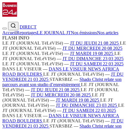
DIRECT
Accueil
Reportages
LE JOURNAL JT
Nos émissions
Nos articles
FLASH INFO
LE JT (JOURNAL TéLéVISé)
—
JT DU JEUDI 21 08 2025
LE
JT (JOURNAL TéLéVISé)
—
JT DU MERCREDI 20 08 2025
LE JT (JOURNAL TéLéVISé)
—
JT MARDI 19 08 2025
LE
JT (JOURNAL TéLéVISé)
—
JT DU DIMANCHE 23 03 2025
LE JT (JOURNAL TéLéVISé)
—
JT DU SAMEDI 22 03 2025
DANS LE VISEUR
—
DANS LE VISEUR NEWS AFRICA
ROAD BOULDERS
LE JT (JOURNAL TéLéVISé)
—
JT DU
VENDREDI 21 03 2025
STARSBIZ
—
Shado Christ relate son
parcours avant son studio d’enregistrement
LE JT (JOURNAL
TéLéVISé)
—
JT DU JEUDI 21 08 2025
LE JT (JOURNAL
TéLéVISé)
—
JT DU MERCREDI 20 08 2025
LE JT
(JOURNAL TéLéVISé)
—
JT MARDI 19 08 2025
LE JT
(JOURNAL TéLéVISé)
—
JT DU DIMANCHE 23 03 2025
LE
JT (JOURNAL TéLéVISé)
—
JT DU SAMEDI 22 03 2025
DANS LE VISEUR
—
DANS LE VISEUR NEWS AFRICA
ROAD BOULDERS
LE JT (JOURNAL TéLéVISé)
—
JT DU
VENDREDI 21 03 2025
STARSBIZ
—
Shado Christ relate son