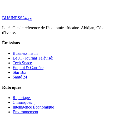
BUSINESS
24
TV
La chaîne de référence de l'économie africaine. Abidjan, Côte
d'Ivoire.
Émissions
Business matin
Le JT (Journal Télévisé)
Tech Space
Emploi & Carrière
Star Biz
Santé 24
Rubriques
Reportages
Chroniques
Intelligence Économique
Environnement