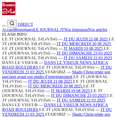
DIRECT
Accueil
Reportages
LE JOURNAL JT
Nos émissions
Nos articles
FLASH INFO
LE JT (JOURNAL TéLéVISé)
—
JT DU JEUDI 21 08 2025
LE
JT (JOURNAL TéLéVISé)
—
JT DU MERCREDI 20 08 2025
LE JT (JOURNAL TéLéVISé)
—
JT MARDI 19 08 2025
LE
JT (JOURNAL TéLéVISé)
—
JT DU DIMANCHE 23 03 2025
LE JT (JOURNAL TéLéVISé)
—
JT DU SAMEDI 22 03 2025
DANS LE VISEUR
—
DANS LE VISEUR NEWS AFRICA
ROAD BOULDERS
LE JT (JOURNAL TéLéVISé)
—
JT DU
VENDREDI 21 03 2025
STARSBIZ
—
Shado Christ relate son
parcours avant son studio d’enregistrement
LE JT (JOURNAL
TéLéVISé)
—
JT DU JEUDI 21 08 2025
LE JT (JOURNAL
TéLéVISé)
—
JT DU MERCREDI 20 08 2025
LE JT
(JOURNAL TéLéVISé)
—
JT MARDI 19 08 2025
LE JT
(JOURNAL TéLéVISé)
—
JT DU DIMANCHE 23 03 2025
LE
JT (JOURNAL TéLéVISé)
—
JT DU SAMEDI 22 03 2025
DANS LE VISEUR
—
DANS LE VISEUR NEWS AFRICA
ROAD BOULDERS
LE JT (JOURNAL TéLéVISé)
—
JT DU
VENDREDI 21 03 2025
STARSBIZ
—
Shado Christ relate son