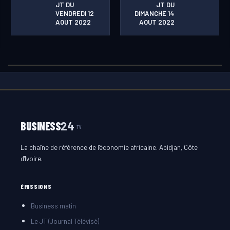
JT DU
JT DU
VENDREDI 12
DIMANCHE 14
AOUT 2022
AOUT 2022
BUSINESS
24
TV
La chaîne de référence de l'économie africaine. Abidjan, Côte
d'Ivoire.
ÉMISSIONS
Business matin
Le JT (Journal Télévisé)