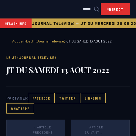
DIRECT
8 2025
LE JT (JOURNAL TéLéVISé)
—
JT DU MERCREDI 20 08 20
FLASH INFO
Accueil
›
Le JT (Journal Télévisé)
›
JT DU SAMEDI 13 AOUT 2022
LE JT (JOURNAL TÉLÉVISÉ)
JT DU SAMEDI 13 AOUT 2022
PARTAGER
FACEBOOK
TWITTER
LINKEDIN
WHATSAPP
← ARTICLE
ARTICLE
PRÉCÉDENT
SUIVANT →