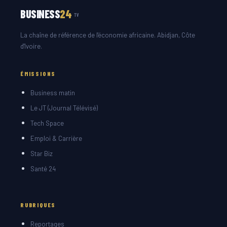
BUSINESS
24
TV
La chaîne de référence de l'économie africaine. Abidjan, Côte
d'Ivoire.
ÉMISSIONS
Business matin
Le JT (Journal Télévisé)
Tech Space
Emploi & Carrière
Star Biz
Santé 24
RUBRIQUES
Reportages