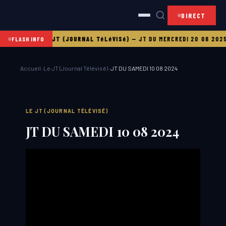
DIRECT
 21 08 2025
LE JT (JOURNAL TéLéVISé)
—
JT DU MERCREDI 20 08 2025
L
FLASH INFO
Accueil
›
Le JT (Journal Télévisé)
›
JT DU SAMEDI 10 08 2024
LE JT (JOURNAL TÉLÉVISÉ)
JT DU SAMEDI 10 08 2024