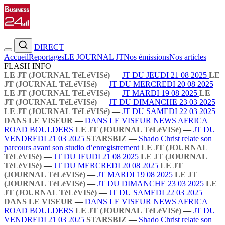
DIRECT
Accueil
Reportages
LE JOURNAL JT
Nos émissions
Nos articles
FLASH INFO
LE JT (JOURNAL TéLéVISé)
—
JT DU JEUDI 21 08 2025
LE
JT (JOURNAL TéLéVISé)
—
JT DU MERCREDI 20 08 2025
LE JT (JOURNAL TéLéVISé)
—
JT MARDI 19 08 2025
LE
JT (JOURNAL TéLéVISé)
—
JT DU DIMANCHE 23 03 2025
LE JT (JOURNAL TéLéVISé)
—
JT DU SAMEDI 22 03 2025
DANS LE VISEUR
—
DANS LE VISEUR NEWS AFRICA
ROAD BOULDERS
LE JT (JOURNAL TéLéVISé)
—
JT DU
VENDREDI 21 03 2025
STARSBIZ
—
Shado Christ relate son
parcours avant son studio d’enregistrement
LE JT (JOURNAL
TéLéVISé)
—
JT DU JEUDI 21 08 2025
LE JT (JOURNAL
TéLéVISé)
—
JT DU MERCREDI 20 08 2025
LE JT
(JOURNAL TéLéVISé)
—
JT MARDI 19 08 2025
LE JT
(JOURNAL TéLéVISé)
—
JT DU DIMANCHE 23 03 2025
LE
JT (JOURNAL TéLéVISé)
—
JT DU SAMEDI 22 03 2025
DANS LE VISEUR
—
DANS LE VISEUR NEWS AFRICA
ROAD BOULDERS
LE JT (JOURNAL TéLéVISé)
—
JT DU
VENDREDI 21 03 2025
STARSBIZ
—
Shado Christ relate son